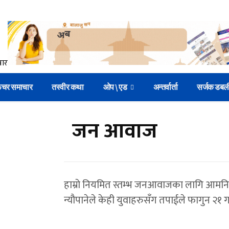
िचर समाचार
तस्वीर कथा
ओप \ एड
अन्तर्वार्ता
सर्जक डबल
जन आवाज
हाम्रो नियमित स्तम्भ जनआवाजका लागि आमनिर्
न्यौपानेले केही युवाहरुसँग तपाईले फागुन २१ गत