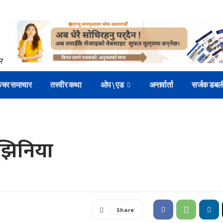
िचर समाचार
तस्वीर कथा
ओप \ एड
अन्तर्वार्ता
सर्जक डबल
झिनिया
Share