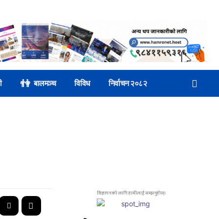
👫
ी
बालमञ्च
विविध
निर्वाचन २०८२
विज्ञापनको लागि हामीलाई सम्झनुहोस्।