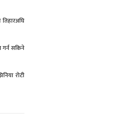
ण तिहारअघि
 गर्न सकिने
झिनिया रोटी