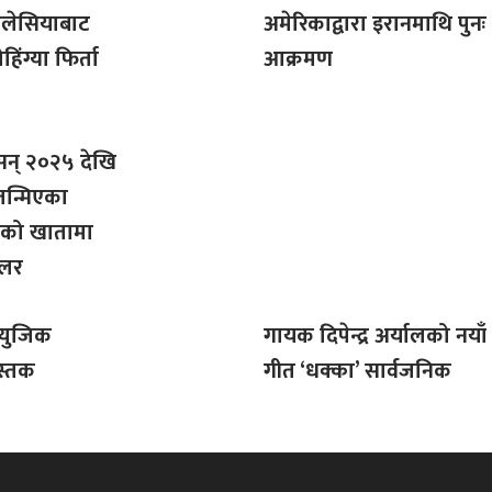
मलेसियाबाट
अमेरिकाद्वारा इरानमाथि पुनः
िंग्या फिर्ता
आक्रमण
सन् २०२५ देखि
जन्मिएका
को खातामा
डलर
म्युजिक
गायक दिपेन्द्र अर्यालको नयाँ
स्तक
गीत ‘धक्का’ सार्वजनिक