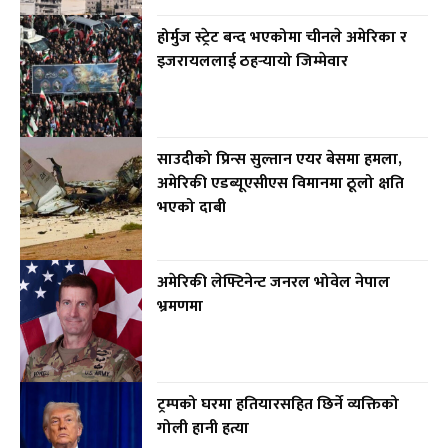
होर्मुज स्ट्रेट बन्द भएकोमा चीनले अमेरिका र
इजरायललाई ठहर्‍यायो जिम्मेवार
साउदीको प्रिन्स सुल्तान एयर बेसमा हमला,
अमेरिकी एडब्यूएसीएस विमानमा ठूलो क्षति
भएको दाबी
अमेरिकी लेफ्टिनेन्ट जनरल भोवेल नेपाल
भ्रमणमा
ट्रम्पको घरमा हतियारसहित छिर्ने व्यक्तिको
गोली हानी हत्या