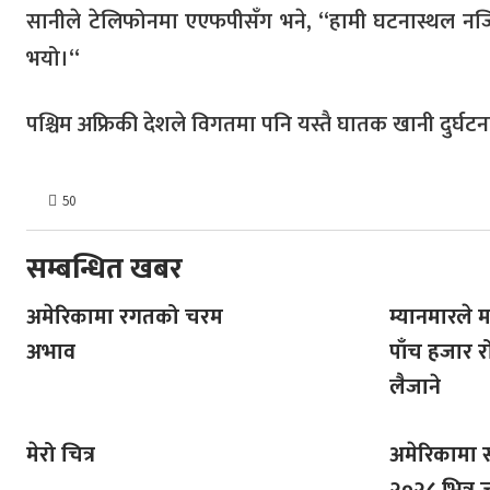
सानीले टेलिफोनमा एएफपीसँग भने, “हामी घटनास्थल नजि
भयो।“
पश्चिम अफ्रिकी देशले विगतमा पनि यस्तै घातक खानी दुर्घ
50
सम्बन्धित खबर
अमेरिकामा रगतको चरम
म्यानमारले 
अभाव
पाँच हजार रोह
लैजाने
मेरो चित्र
अमेरिकामा 
२०२८ भित्र 