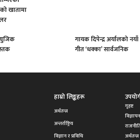
को खातामा
डलर
म्युजिक
गायक दिपेन्द्र अर्यालको नयाँ
स्तक
गीत ‘धक्का’ सार्वजनिक
हाम्रो लिङ्कहरू
उपयोगी
गृहष्ट
अर्थतन्त्र
विज्ञाप
अन्तर्राष्ट्रिय
राजनीत
विज्ञान र प्रविधि
अर्थतन्त्र