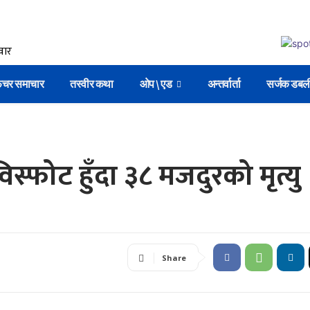
िचर समाचार
तस्वीर कथा
ओप \ एड
अन्तर्वार्ता
सर्जक डबल
स्फोट हुँदा ३८ मजदुरको मृत्यु
Share