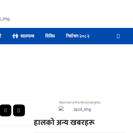
👫
ी
बालमञ्च
विविध
निर्वाचन २०८२
विज्ञापनको लागि हामीलाई सम्झनुहोस्।
हालको अन्य खबरहरू