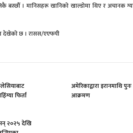
कै बस्छौँ । मानिसहरू खानिको खाल्डोमा थिए र अचानक ग्य
टना देखेको छ । रासस/एएफपी
मलेसियाबाट
अमेरिकाद्वारा इरानमाथि पुनः
िंग्या फिर्ता
आक्रमण
सन् २०२५ देखि
जन्मिएका