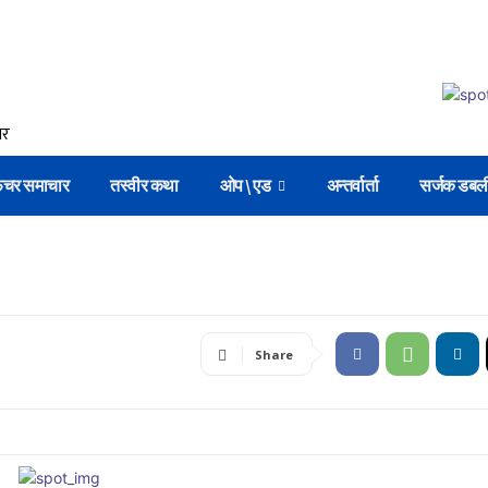
िचर समाचार
तस्वीर कथा
ओप \ एड
अन्तर्वार्ता
सर्जक डबल
Share