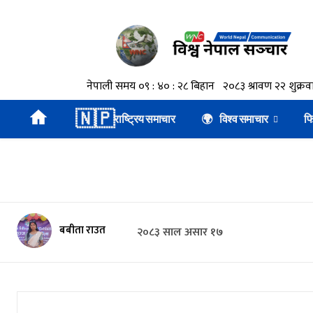
🇳🇵
राष्ट्रिय समाचार
🌍 विश्व समाचार
फ
बबीता राउत
२०८३ साल असार १७
🕒