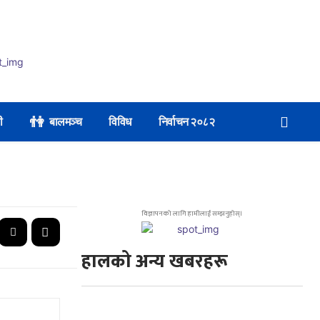
👫
ी
बालमञ्च
विविध
निर्वाचन २०८२
विज्ञापनको लागि हामीलाई सम्झनुहोस्।
हालको अन्य खबरहरू