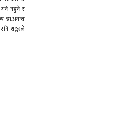
र्न नहुने र
्य डा.अनन्त
रवि शङ्करले