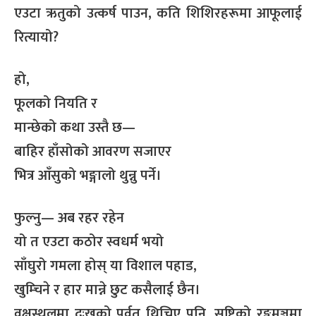
एउटा ऋतुको उत्कर्ष पाउन, कति शिशिरहरूमा आफूलाई
रित्यायो?
हो,
फूलको नियति र
मान्छेको कथा उस्तै छ—
बाहिर हाँसोको आवरण सजाएर
भित्र आँसुको भङ्गालो थुन्नु पर्ने।
फुल्नु— अब रहर रहेन
यो त एउटा कठोर स्वधर्म भयो
साँघुरो गमला होस् या विशाल पहाड,
खुम्चिने र हार मान्ने छुट कसैलाई छैन।
वक्षस्थलमा दुःखको पर्वत थिचिए पनि, सृष्टिको रङ्गमञ्चमा