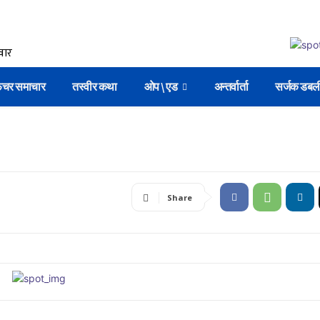
िचर समाचार
तस्वीर कथा
ओप \ एड
अन्तर्वार्ता
सर्जक डबल
Share