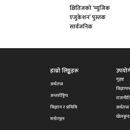
क्षितिजको ‘म्युजिक
एजुकेशन’ पुस्तक
सार्वजनिक
हाम्रो लिङ्कहरू
उपयोगी
गृहष्ट
अर्थतन्त्र
विज्ञाप
अन्तर्राष्ट्रिय
राजनीत
विज्ञान र प्रविधि
अर्थतन्त्र
खेलकुद
मनोरञ्जन