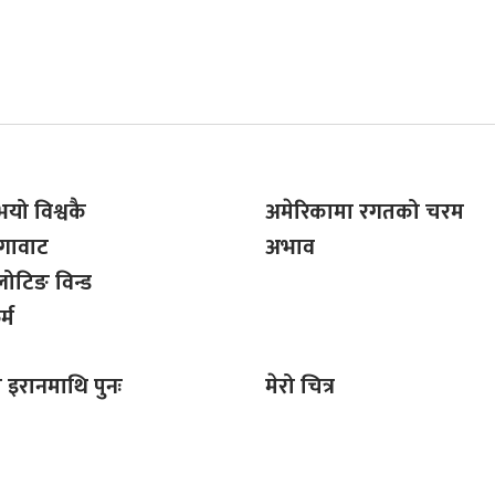
भयो विश्वकै
अमेरिकामा रगतको चरम
ेगावाट
अभाव
लोटिङ विन्ड
्म
ा इरानमाथि पुनः
मेरो चित्र